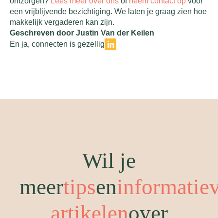
ontzorgen?
Lees meer over ons
of
neem contact op
voor
een vrijblijvende bezichtiging. We laten je graag zien hoe
makkelijk vergaderen kan zijn.
Geschreven door Justin Van der Keilen
En ja, connecten is gezellig
Wil je
meer
tips
en
informatie
artikelen
over