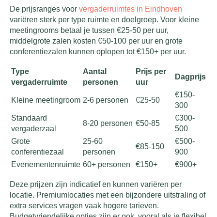
De prijsranges voor
vergaderruimtes in Eindhoven
variëren sterk per type ruimte en doelgroep. Voor kleine
meetingrooms betaal je tussen €25-50 per uur,
middelgrote zalen kosten €50-100 per uur en grote
conferentiezalen kunnen oplopen tot €150+ per uur.
Type
Aantal
Prijs per
Dagprijs
vergaderruimte
personen
uur
€150-
Kleine meetingroom
2-6 personen
€25-50
300
Standaard
€300-
8-20 personen
€50-85
vergaderzaal
500
Grote
25-60
€500-
€85-150
conferentiezaal
personen
900
Evenementenruimte
60+ personen
€150+
€900+
Deze prijzen zijn indicatief en kunnen variëren per
locatie. Premiumlocaties met een bijzondere uitstraling of
extra services vragen vaak hogere tarieven.
Budgetvriendelijke opties zijn er ook, vooral als je flexibel