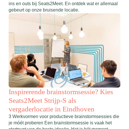
ins en outs bij Seats2Meet. En ontdek wat er allemaal
gebeurt op onze bruisende locatie.
Op
Inspirerende brainstormsessie? Kies
Ei
Seats2Meet Strijp-S als
Str
vergaderlocatie in Eindhoven
Een 
3 Werkvormen voor productieve brainstormsessies die
wat 
je móét proberen Een brainstormsessie is vaak het
om b