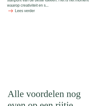
startpunt van de beste ideeën. Het is hét moment
crea
waarop creativiteit en s...
Lees verder
Alle voordelen nog
even op een rijtje