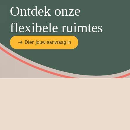
Ontdek onze
flexibele ruimtes
Dien jouw aanvraag in
Seats2Meet Strijp-S biedt
de ruimte die jij nodig hebt