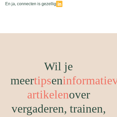
En ja, connecten is gezellig
Wil je
meer
tips
en
informatie
artikelen
over
vergaderen, trainen,