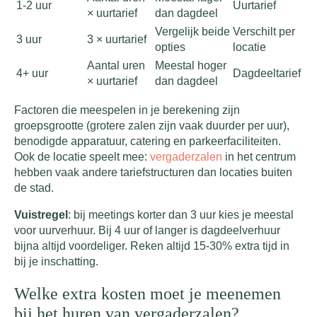
1-2 uur
Uurtarief
× uurtarief
dan dagdeel
Vergelijk beide
Verschilt per
3 uur
3 × uurtarief
opties
locatie
Aantal uren
Meestal hoger
4+ uur
Dagdeeltarief
× uurtarief
dan dagdeel
Factoren die meespelen in je berekening zijn
groepsgrootte (grotere zalen zijn vaak duurder per uur),
benodigde apparatuur, catering en parkeerfaciliteiten.
Ook de locatie speelt mee:
vergaderzalen
in het centrum
hebben vaak andere tariefstructuren dan locaties buiten
de stad.
Vuistregel
: bij meetings korter dan 3 uur kies je meestal
voor uurverhuur. Bij 4 uur of langer is dagdeelverhuur
bijna altijd voordeliger. Reken altijd 15-30% extra tijd in
bij je inschatting.
Welke extra kosten moet je meenemen
bij het huren van vergaderzalen?