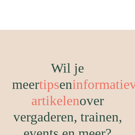
Wil je
meer
tips
en
informatie
artikelen
over
vergaderen, trainen,
events en meer?