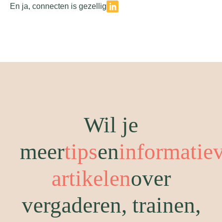
En ja, connecten is gezellig
Wil je
meer
tips
en
informatie
artikelen
over
vergaderen, trainen,