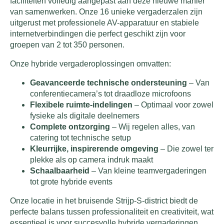
faciliteiten volledig aangepast aan deze nieuwe manier
van samenwerken. Onze 16 unieke vergaderzalen zijn
uitgerust met professionele AV-apparatuur en stabiele
internetverbindingen die perfect geschikt zijn voor
groepen van 2 tot 350 personen.
Onze hybride vergaderoplossingen omvatten:
Geavanceerde technische ondersteuning
– Van
conferentiecamera’s tot draadloze microfoons
Flexibele ruimte-indelingen
– Optimaal voor zowel
fysieke als digitale deelnemers
Complete ontzorging
– Wij regelen alles, van
catering tot technische setup
Kleurrijke, inspirerende omgeving
– Die zowel ter
plekke als op camera indruk maakt
Schaalbaarheid
– Van kleine teamvergaderingen
tot grote hybride events
Onze locatie in het bruisende Strijp-S-district biedt de
perfecte balans tussen professionaliteit en creativiteit, wat
essentieel is voor succesvolle hybride vergaderingen.