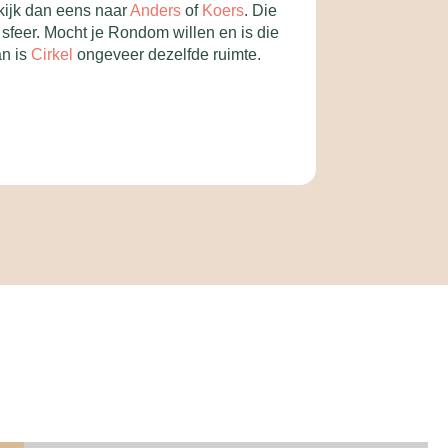
 kijk dan eens naar
Anders
of
Koers
. Die
feer. Mocht je Rondom willen en is die
an is
Cirkel
ongeveer dezelfde ruimte.