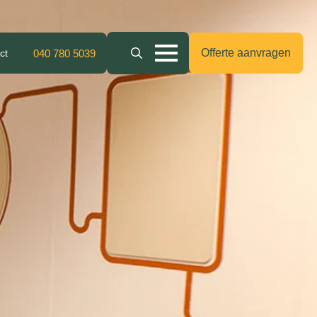
Offerte aanvragen
ct
040 780 5039
Search
for: