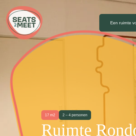
Een ruimte v
17 m2
2 – 4 personen
Ruimte Ron