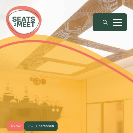
Search
for:
45 m2
7 – 11 personen