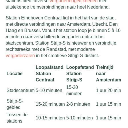
stations biedt diverse
vergadermogelijkheden
met
uitstekende treinverbindingen naar heel Nederland.
Station Eindhoven Centraal ligt in het hart van de stad,
met directe verbindingen naar Amsterdam, Utrecht, Den
Haag en Brussel. Vanuit het station loop je binnen 5 à 10
minuten naar verschillende vergadercentra in het
stadscentrum. Station Strijp-S is nieuwer en verbindt je
rechtstreeks met de Randstad, met moderne
vergaderzalen
in het creatieve Strijp-S-district.
Loopafstand
Loopafstand
Treintijd
Locatie
Station
Station
naar
Centraal
Strijp-S
Amsterdam
15-20
Stadscentrum
5-10 minuten
1 uur 20 min
minuten
Strijp-S-
15-20 minuten
2-8 minuten
1 uur 15 min
gebied
Tussen de
10-15 minuten
5-10 minuten
1 uur 15 min
stations