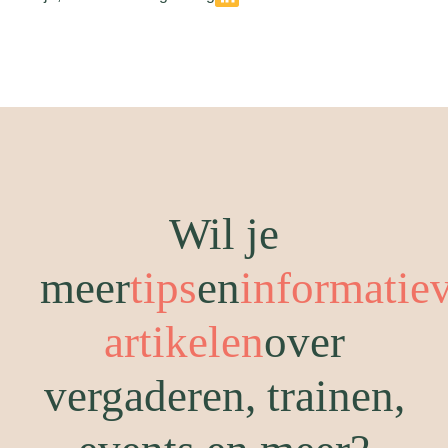
Wil je
meer
tips
en
informatie
artikelen
over
vergaderen, trainen,