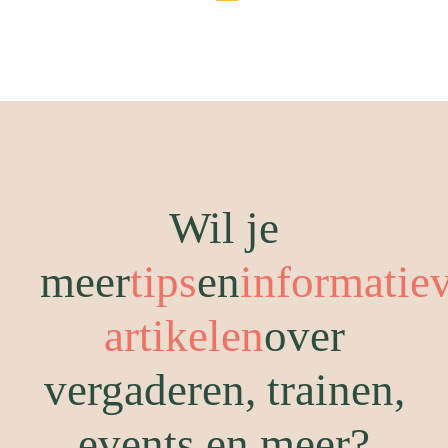
Wil je
meer
tips
en
informatie
artikelen
over
vergaderen, trainen,
events en meer?