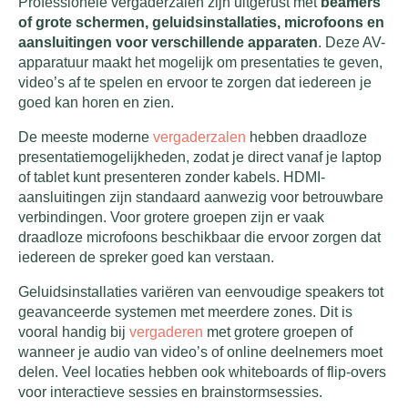
Professionele vergaderzalen zijn uitgerust met
beamers
of grote schermen, geluidsinstallaties, microfoons en
aansluitingen voor verschillende apparaten
. Deze AV-
apparatuur maakt het mogelijk om presentaties te geven,
video’s af te spelen en ervoor te zorgen dat iedereen je
goed kan horen en zien.
De meeste moderne
vergaderzalen
hebben draadloze
presentatiemogelijkheden, zodat je direct vanaf je laptop
of tablet kunt presenteren zonder kabels. HDMI-
aansluitingen zijn standaard aanwezig voor betrouwbare
verbindingen. Voor grotere groepen zijn er vaak
draadloze microfoons beschikbaar die ervoor zorgen dat
iedereen de spreker goed kan verstaan.
Geluidsinstallaties variëren van eenvoudige speakers tot
geavanceerde systemen met meerdere zones. Dit is
vooral handig bij
vergaderen
met grotere groepen of
wanneer je audio van video’s of online deelnemers moet
delen. Veel locaties hebben ook whiteboards of flip-overs
voor interactieve sessies en brainstormsessies.