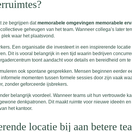
erruimtes?
t ze begrijpen dat
memorabele omgevingen memorabele erv
et collectieve geheugen van het team. Wanneer collega’s later t
e plek waar het plaatsvond.
ers. Een organisatie die investeert in een inspirerende locati
n. Dit is vooral belangrijk in een tijd waarin bedrijven concurr
rgadercentrum toont aandacht voor details en bereidheid om te 
stimuleren ook spontane gesprekken. Mensen beginnen eerder ee
ze informele momenten tussen formele sessies door zijn vaak wa
r, zonder geforceerde ijsbrekers.
ander belangrijk voordeel. Wanneer teams uit hun vertrouwde k
un gewone denkpatronen. Dit maakt ruimte voor nieuwe ideeën 
an het kantoor.
erende locatie bij aan betere 