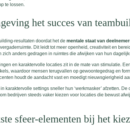
p te lossen.
eving het succes van teambuild
ilding-resultaten doordat het de
mentale staat van deelnemer
vergaderruimte. Dit leidt tot meer openheid, creativiteit en be
zich anders gedragen in ruimtes die afwijken van hun dagelij
ngen en karaktervolle locaties zit in de mate van stimulatie. Ee
ikkels, waardoor mensen terugvallen op gewoontegedrag en form
accenten houdt de aandacht vast en moedigt nieuwsgierigheid aa
 in karaktervolle settings sneller hun ‘werkmasker’ afzetten. 
rom bedrijven steeds vaker kiezen voor locaties die bewust afwi
ste sfeer-elementen bij het kie