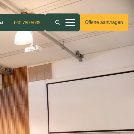
Offerte aanvragen
ct
040 780 5039
Search
for: