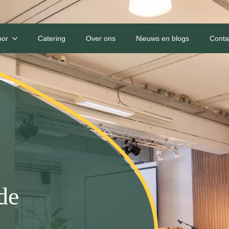
oor
Catering
Over ons
Nieuws en blogs
Conta
de