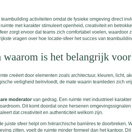
ij teambuilding activiteiten omdat de fysieke omgeving direct i
te met karakter stimuleert openheid, creativiteit en betrokken
te sfeer zorgt ervoor dat teams zich comfortabel voelen, waardoor
rijkste vragen over hoe locatie-sfeer het succes van teambuildin
en waarom is het belangrijk voo
imte creëert door elementen zoals architectuur, kleuren, licht, ak
ische veiligheid beïnvloedt, de mate waarin teamleden zich vrij 
bare moderator
van gedrag. Een ruimte met industrieel karakter 
le boardroom. Dit komt doordat onze hersenen omgevingssignale
leert dat creativiteit en authenticiteit welkom zijn.
de juiste sfeer helpt om hiërarchische barrières te doorbreken. 
ng zitten, voelt de ruimte minder formeel dan het kantoor. Dit