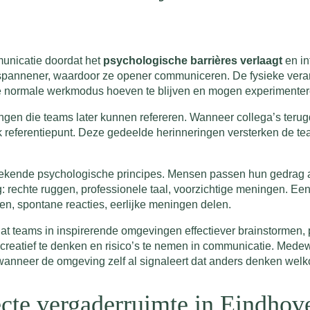
municatie doordat het
psychologische barrières verlaagt
en in
pannener, waardoor ze opener communiceren. De fysieke veran
n de normale werkmodus hoeven te blijven en mogen experimente
ngen die teams later kunnen refereren. Wanneer collega’s terug
referentiepunt. Deze gedeelde herinneringen versterken de t
kende psychologische principes. Mensen passen hun gedrag aan 
rechte ruggen, professionele taal, voorzichtige meningen. Een k
unen, spontane reacties, eerlijke meningen delen.
at teams in inspirerende omgevingen effectiever brainstormen,
creatief te denken en risico’s te nemen in communicatie. Mede
 wanneer de omgeving zelf al signaleert dat anders denken welk
ecte vergaderruimte in Eindhov