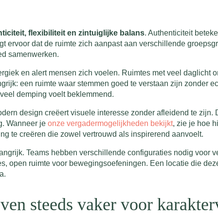
iciteit, flexibiliteit en zintuiglijke balans
. Authenticiteit betek
rgt ervoor dat de ruimte zich aanpast aan verschillende groepsgro
 goed samenwerken.
 energiek en alert mensen zich voelen. Ruimtes met veel daglicht
grijk: een ruimte waar stemmen goed te verstaan zijn zonder ec
 veel demping voelt beklemmend.
dern design creëert visuele interesse zonder afleidend te zijn.
g. Wanneer je
onze vergadermogelijkheden bekijkt
, zie je hoe
g te creëren die zowel vertrouwd als inspirerend aanvoelt.
belangrijk. Teams hebben verschillende configuraties nodig voor ve
ties, open ruimte voor bewegingsoefeningen. Een locatie die d
a.
en steeds vaker voor karaktervo