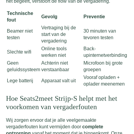
het begeeft, verstoort de flow van de vergadering.
Technische
Gevolg
Preventie
fout
Vertraging bij de
Beamer niet
30 minuten van
start van de
testen
tevoren testen
vergadering
Online tools
Back-
Slechte wifi
werken niet
upinternetverbinding
Geen
Achterin niet
Microfoon bij grote
geluidssysteem
verstaanbaar
groepen
Vooraf opladen +
Lege batterij
Apparaat valt uit
oplader meenemen
Hoe Seats2meet Strijp-S helpt met het
voorkomen van vergaderfouten
Wij zorgen ervoor dat je alle veelgemaakte
vergaderfouten kunt vermijden door
complete
ontzorging
vanaf het moment dat je binnenkomt. Onze