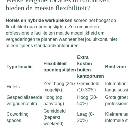
bieden de meeste flexibiliteit?
Hotels en hybride werkplekken
scoren het hoogst op
flexibiliteit qua openingstijden. Ze combineren
professionele faciliteiten met de mogelijkheid om
vergaderingen te plannen wanneer het jou uitkomt, niet
alleen tijdens standaardkantooruren.
Extra
Flexibiliteit
kosten
Type locatie
Best voor
openingstijden
buiten
kantooruren
Zeer hoog (24/7
Gemiddeld
Internationa
Hotels
mogelijk)
(10-30%)
lange sess
Gespecialiseerde
Hoog (op
Hoog (20-
Grote groe
vergadercentra
aanvraag)
50%)
professione
Gemiddeld
Coworking
Laag (0-
Kleinere t
(beperkt
spaces
20%)
informele s
weekend)