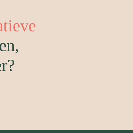
atieve
en,
er?