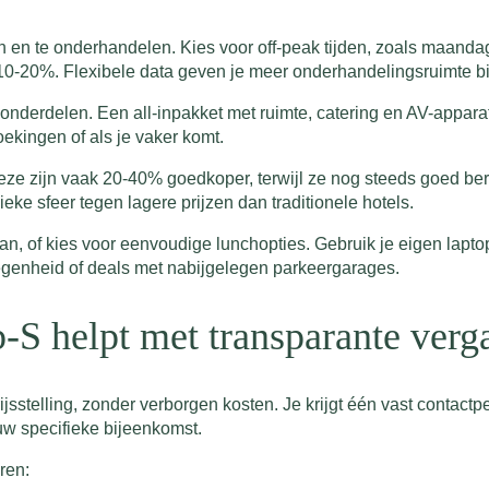
en en te onderhandelen. Kies voor off-peak tijden, zoals maan
10-20%. Flexibele data geven je meer onderhandelingsruimte bi
onderdelen. Een all-inpakket met ruimte, catering en AV-appara
oekingen of als je vaker komt.
ze zijn vaak 20-40% goedkoper, terwijl ze nog steeds goed berei
 sfeer tegen lagere prijzen dan traditionele hotels.
an, of kies voor eenvoudige lunchopties. Gebruik je eigen lapto
genheid of deals met nabijgelegen parkeergarages.
-S helpt met transparante verg
ijsstelling, zonder verborgen kosten. Je krijgt één vast contact
uw specifieke bijeenkomst.
ren: