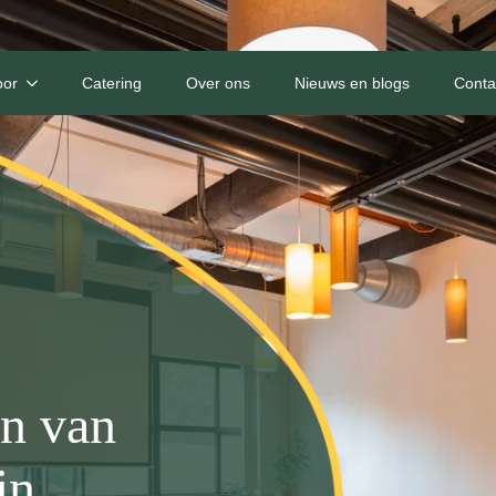
oor
Catering
Over ons
Nieuws en blogs
Conta
en van
in