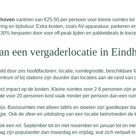
ndhoven
variëren van €25-50 per persoon voor kleine ruimtes tot
catering en tijdsduur. Extra kosten, zoals AV-apparatuur, parkere
t 30% besparen door voor off-peak tijden en pakketdeals te kiez
van een vergaderlocatie in Ein
d door zes hoofdfactoren: locatie, ruimtegrootte, beschikbare fac
entrum of bij stations zijn duurder dan locaties aan de rand van 
ect impact op de kosten. Kleine ruimtes voor 2-6 personen zijn 
uimte voor 20 personen kost vaak minder per persoon dan een rui
prijs. Basisruimtes met alleen tafels en stoelen zijn goedkoper 
ie. Ook de sfeer en uitstraling van een locatie beïnvloeden de 
k een rol. September tot en met november en januari tot en met
zijn populairder dan maandag en vrijdag, wat zich vertaalt in