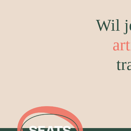
Wil j
ar
tr