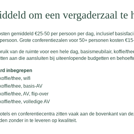
iddeld om een vergaderzaal te 
ten gemiddeld €25-50 per persoon per dag, inclusief basisfacili
 persoon. Grote conferentiezalen voor 50+ personen kosten €15
ruik van de ruimte voor een hele dag, basismeubilair, koffie/th
ten aan die aansluiten bij uiteenlopende budgetten en behoeft
rd inbegrepen
offie/thee, wifi
koffie/thee, basis-AV
offie/thee, AV, flip-over
koffie/thee, volledige AV
 Hotels en conferentiecentra zitten vaak aan de bovenkant van de
en zonder in te leveren op kwaliteit.