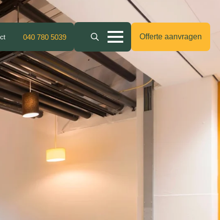
Offerte aanvragen
ct
040 780 5039
Search
for: