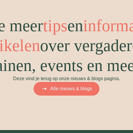
e meer
tips
en
inform
tikelen
over vergader
ainen, events en me
Deze vind je terug op onze nieuws & blogs pagina.
Alle nieuws & blogs