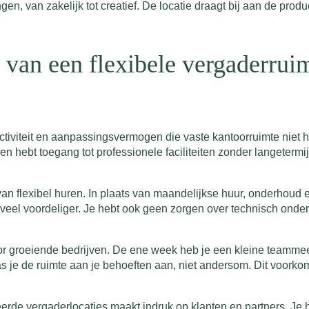
gen, van zakelijk tot creatief. De locatie draagt bij aan de produ
 van een flexibele vergaderrui
tiviteit en aanpassingsvermogen die vaste kantoorruimte niet hee
 hebt toegang tot professionele faciliteiten zonder langetermij
van flexibel huren. In plaats van maandelijkse huur, onderhoud en
it veel voordeliger. Je hebt ook geen zorgen over technisch onde
 voor groeiende bedrijven. De ene week heb je een kleine teamm
s je de ruimte aan je behoeften aan, niet andersom. Dit voorkomt 
eerde vergaderlocaties maakt indruk op klanten en partners. Je h