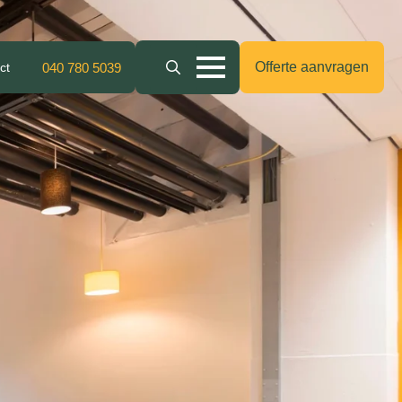
Offerte aanvragen
ct
040 780 5039
Search
for: