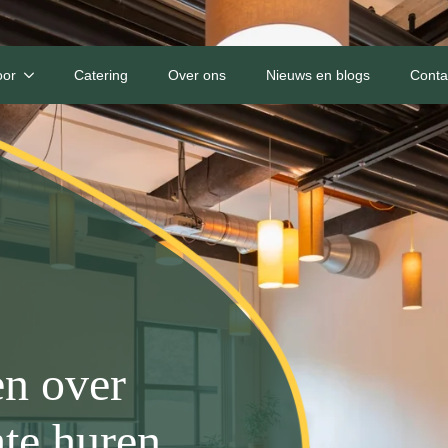
oor
Catering
Over ons
Nieuws en blogs
Conta
en over
te huren