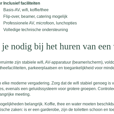
ur
Inclusief faciliteiten
Basis-AV, wifi, koffie/thee
Flip-over, beamer, catering mogelijk
Professionele AV, microfoon, lunchopties
Volledige technische ondersteuning
b je nodig bij het huren van ee
derruimte zijn stabiele wifi, AV-apparatuur (beamer/scherm), vol
 theefaciliteiten, parkeerplaatsen en toegankelijkheid voor min
elke moderne vergadering. Zorg dat de wifi stabiel genoeg is 
es, evenals een geluidssysteem voor grotere groepen. Controleer
angrijke meeting.
mogelijkheden belangrijk. Koffie, thee en water moeten beschikb
sche zaken: is er een garderobe, zijn de toiletten schoon en to