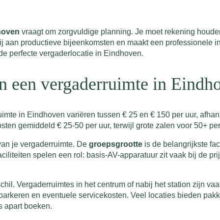
hoven
vraagt om zorgvuldige planning. Je moet rekening houden m
gt bij aan productieve bijeenkomsten en maakt een professionele 
de perfecte vergaderlocatie in Eindhoven.
an een vergaderruimte in Eindh
te in Eindhoven variëren tussen € 25 en € 150 per uur, afhankeli
sten gemiddeld € 25-50 per uur, terwijl grote zalen voor 50+ pe
 van je vergaderruimte. De
groepsgrootte
is de belangrijkste f
iliteiten spelen een rol: basis-AV-apparatuur zit vaak bij de pr
il. Vergaderruimtes in het centrum of nabij het station zijn va
, parkeren en eventuele servicekosten. Veel locaties bieden pakk
es apart boeken.