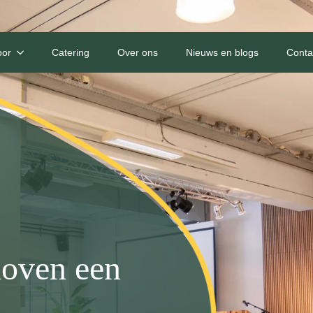
oor
Catering
Over ons
Nieuws en blogs
Conta
oven een