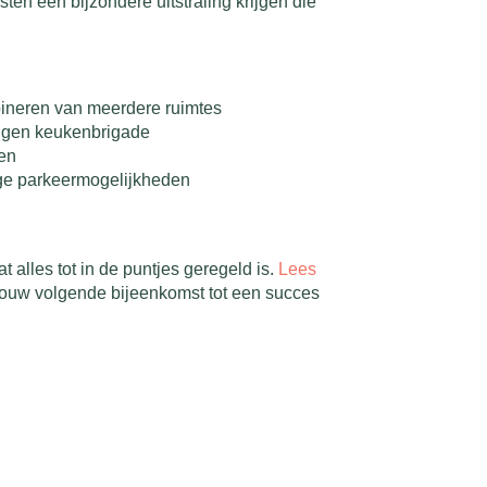
ten een bijzondere uitstraling krijgen die
mbineren van meerdere ruimtes
eigen keukenbrigade
gen
lige parkeermogelijkheden
 alles tot in de puntjes geregeld is.
Lees
jouw volgende bijeenkomst tot een succes
.