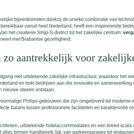
elijke bijeenkomsten dankzij de unieke combinatie van technolo
 bereikbaar vanuit heel Nederland, heeft een inspirerende bedrij
 het creatieve Strijp-S-district tot het zakelijke centrum:
verg
bineert met Brabantse gezelligheid.
zo aantrekkelijk voor zakelijk
gang met uitstekende zakelijke infrastructuur, waardoor het ee
Nederland en trekt bedrijven aan die innovatie en samenwerki
in nieuwe ideeën ontstaan.
voormalige Philips-gebouwen die zijn omgetoverd tot moderne we
rfecte balans tussen professionele faciliteiten en karaktervoll
ciliteiten, uitstekende hotelaccommodaties en een breed scala
lles binnen handbereik ligt, van parkeergarages tot restaurants