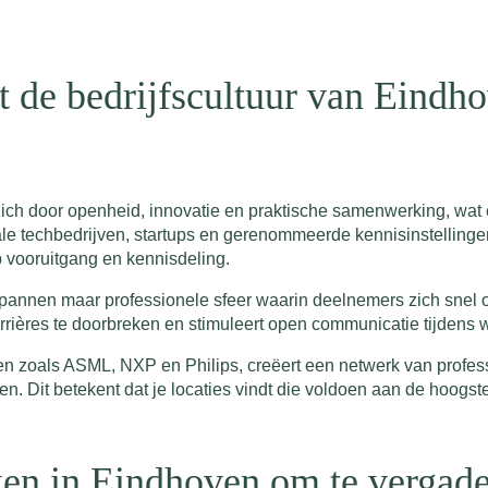
t de bedrijfscultuur van Eindh
ich door openheid, innovatie en praktische samenwerking, wat e
ale techbedrijven, startups en gerenommeerde kennisinstelling
p vooruitgang en kennisdeling.
tspannen maar professionele sfeer waarin deelnemers zich sne
barrières te doorbreken en stimuleert open communicatie tijdens
n zoals ASML, NXP en Philips, creëert een netwerk van profe
en. Dit betekent dat je locaties vindt die voldoen aan de hoogs
jken in Eindhoven om te vergad