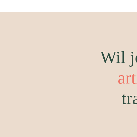
Wil j
ar
tr