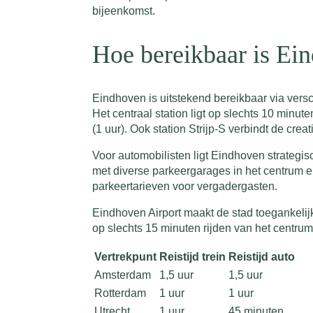
bijeenkomst.
Hoe bereikbaar is Ei
Eindhoven is uitstekend bereikbaar via vers
Het centraal station ligt op slechts 10 minu
(1 uur). Ook station Strijp-S verbindt de crea
Voor automobilisten ligt Eindhoven strategi
met diverse parkeergarages in het centrum e
parkeertarieven voor vergadergasten.
Eindhoven Airport maakt de stad toegankelijk
op slechts 15 minuten rijden van het centru
Vertrekpunt
Reistijd trein
Reistijd auto
Amsterdam
1,5 uur
1,5 uur
Rotterdam
1 uur
1 uur
Utrecht
1 uur
45 minuten