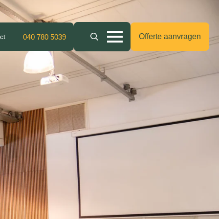
Offerte aanvragen
ct
040 780 5039
Search
for: