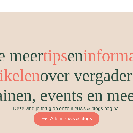
e meer
tips
en
inform
tikelen
over vergader
ainen, events en me
Deze vind je terug op onze nieuws & blogs pagina.
Alle nieuws & blogs