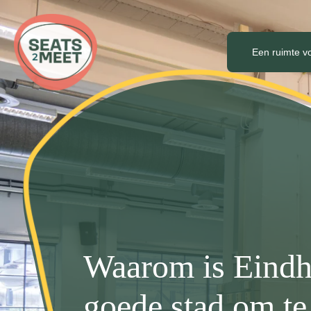
Een ruimte v
Waarom is Eindh
goede stad om te