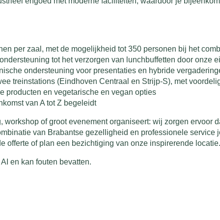
strieel erfgoed met moderne faciliteiten, waardoor je bijeenkoms
nen per zaal, met de mogelijkheid tot 350 personen bij het co
ondersteuning tot het verzorgen van lunchbuffetten door onze 
nische ondersteuning voor presentaties en hybride vergaderin
ee treinstations (Eindhoven Centraal en Strijp-S), met voorde
se producten en vegetarische en vegan opties
nkomst van A tot Z begeleidt
, workshop of groot evenement organiseert: wij zorgen ervoor dat
mbinatie van Brabantse gezelligheid en professionele service 
de offerte of plan een bezichtiging van onze inspirerende locatie
AI en kan fouten bevatten.