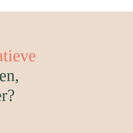
atieve
en,
er?