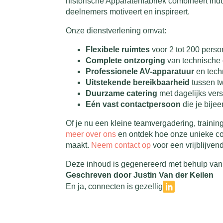
historische Apparatenfabriek combineert indu
deelnemers motiveert en inspireert.
Onze dienstverlening omvat:
Flexibele ruimtes
voor 2 tot 200 perso
Complete ontzorging
van technische 
Professionele AV-apparatuur
en tech
Uitstekende bereikbaarheid
tussen tw
Duurzame catering
met dagelijks ver
Eén vast contactpersoon
die je bijee
Of je nu een kleine teamvergadering, training
meer over ons
en ontdek hoe onze unieke co
maakt.
Neem contact op
voor een vrijblijven
Deze inhoud is gegenereerd met behulp van 
Geschreven door Justin Van der Keilen
En ja, connecten is gezellig