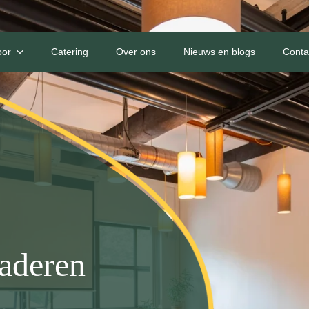
oor
Catering
Over ons
Nieuws en blogs
Conta
gaderen