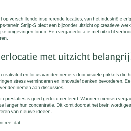
t
op verschillende inspirerende locaties, van het industriële er
terrein Strijp-S biedt een bijzonder uitzicht op creatieve werkru
lijke omgevingen tonen. Een vergaderlocatie met uitzicht verhoogt
ren.
rlocatie met uitzicht belangrij
 creativiteit en focus van deelnemers door visuele prikkels die 
ingen stress verminderen en innovatief denken bevorderen. Een
ever deelnemen aan discussies.
op prestaties is goed gedocumenteerd. Wanneer mensen vergader
langer hun concentratie. Dit komt doordat het brein wordt gest
ereren van nieuwe ideeën.
ncreet dat: