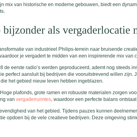
jn mix van historische en moderne gebouwen, biedt een dynamis
ts.
 bijzonder als vergaderlocatie 
ransformatie van industrieel Philips-terrein naar bruisende crea
waardoor je vergadert te midden van een inspirerende mix van 
28 de eerste radio’s werden geproduceerd, ademt nog steeds 
e perfect aansluit bij bedrijven die vooruitstrevend willen zijn. J
ps die het gebied nieuw leven hebben ingeblazen.
en. Hoge plafonds, grote ramen en robuuste materialen zorgen vo
ting van
vergaderruimtes
, waardoor een perfecte balans ontstaat
 de levendigheid van het gebied. Tijdens pauzes kunnen deelne
ratie opdoen bij de vele creatieve bedrijven. Deze omgeving sti