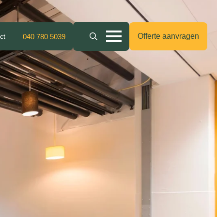
Offerte aanvragen
ct
040 780 5039
Search
for: