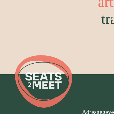
ar
tr
Adresgegeve