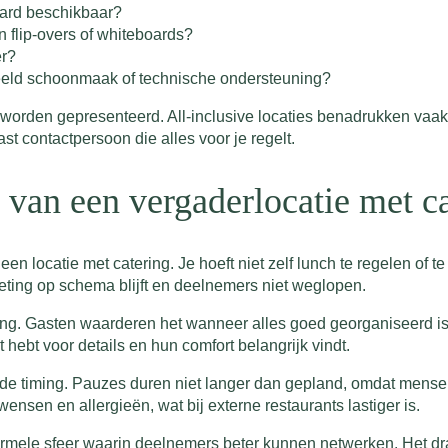
aard beschikbaar?
n flip-overs of whiteboards?
er?
beeld schoonmaak of technische ondersteuning?
worden gepresenteerd. All-inclusive locaties benadrukken vaak
st contactpersoon die alles voor je regelt.
 van een vergaderlocatie met c
een locatie met catering. Je hoeft niet zelf lunch te regelen of t
eting op schema blijft en deelnemers niet weglopen.
ling. Gasten waarderen het wanneer alles goed georganiseerd is
 hebt voor details en hun comfort belangrijk vindt.
 de timing. Pauzes duren niet langer dan gepland, omdat mensen
nsen en allergieën, wat bij externe restaurants lastiger is.
rmele sfeer waarin deelnemers beter kunnen netwerken. Het draa