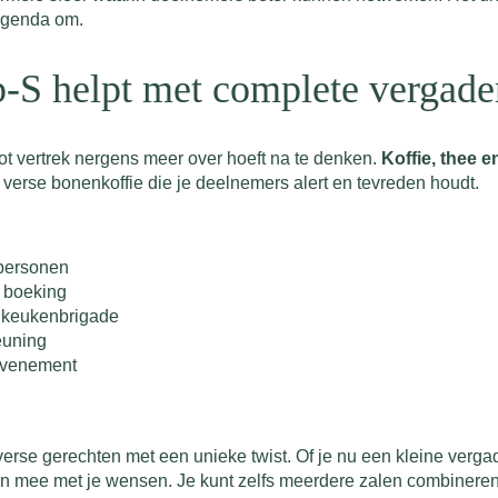
 agenda om.
p-S helpt met complete vergad
ot vertrek nergens meer over hoeft na te denken.
Koffie, thee e
 verse bonenkoffie die je deelnemers alert en tevreden houdt.
 personen
e boeking
e keukenbrigade
euning
 evenement
erse gerechten met een unieke twist. Of je nu een kleine verga
en mee met je wensen. Je kunt zelfs meerdere zalen combineren