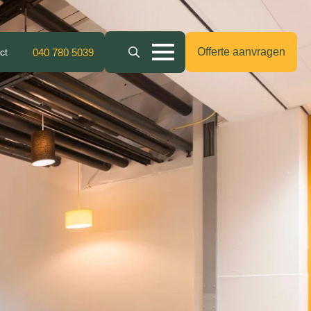
Offerte aanvragen
ct
040 780 5039
Search
for: