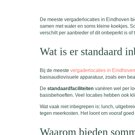
De meeste vergaderlocaties in Eindhoven b
samen met water en soms kleine koekjes. Som
verschilt per aanbieder of dit onbeperkt is o
Wat is er standaard i
Bij de meeste
vergaderlocaties in Eindhove
basisaudiovisuele apparatuur, zoals een be
De
standaardfaciliteiten
variëren wel per l
basisbehoeften. Veel locaties hebben ook k
Wat vaak niet inbegrepen is: lunch, uitgebre
tegen meerkosten. Het loont om vooraf goed n
Waarom bieden sommige