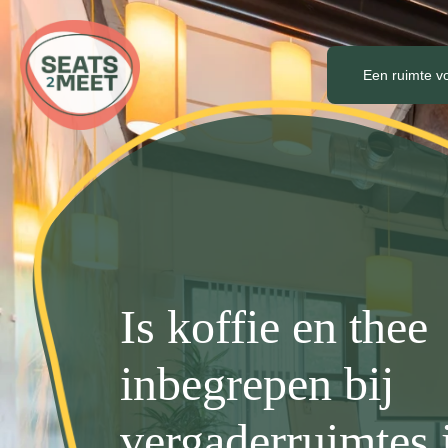
Een ruimte v
Is koffie en thee
inbegrepen bij
vergaderruimtes 