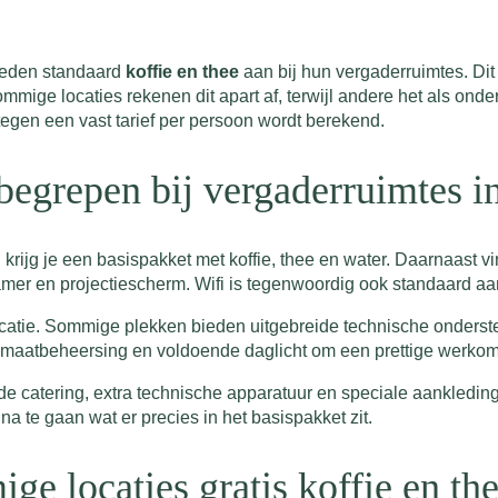
ieden standaard
koffie en thee
aan bij hun vergaderruimtes. Dit
mige locaties rekenen dit apart af, terwijl andere het als on
f tegen een vast tarief per persoon wordt berekend.
nbegrepen bij vergaderruimtes 
n
krijg je een basispakket met koffie, thee en water. Daarnaast vi
amer en projectiescherm. Wifi is tegenwoordig ook standaard a
ocatie. Sommige plekken bieden uitgebreide technische ondersteu
limaatbeheersing en voldoende daglicht om een prettige werkom
ide catering, extra technische apparatuur en speciale aankledin
a te gaan wat er precies in het basispakket zit.
 locaties gratis koffie en th