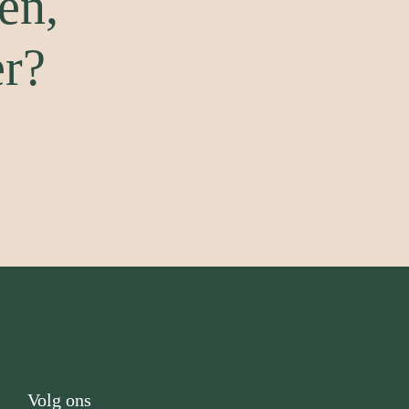
en,
er?
Volg ons