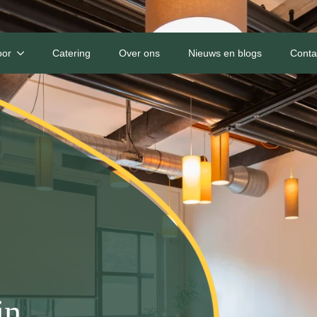
oor
Catering
Over ons
Nieuws en blogs
Conta
in