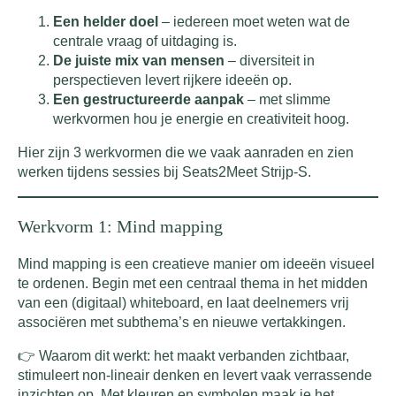
Een helder doel
– iedereen moet weten wat de
centrale vraag of uitdaging is.
De juiste mix van mensen
– diversiteit in
perspectieven levert rijkere ideeën op.
Een gestructureerde aanpak
– met slimme
werkvormen hou je energie en creativiteit hoog.
Hier zijn 3 werkvormen die we vaak aanraden en zien
werken tijdens sessies bij Seats2Meet Strijp-S.
Werkvorm 1: Mind mapping
Mind mapping is een creatieve manier om ideeën visueel
te ordenen. Begin met een centraal thema in het midden
van een (digitaal) whiteboard, en laat deelnemers vrij
associëren met subthema’s en nieuwe vertakkingen.
👉 Waarom dit werkt: het maakt verbanden zichtbaar,
stimuleert non-lineair denken en levert vaak verrassende
inzichten op. Met kleuren en symbolen maak je het