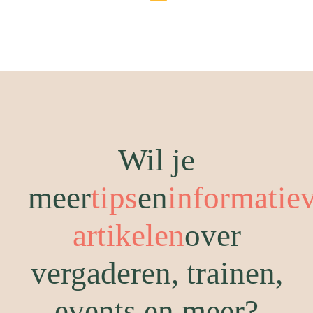
Wil je
meer
tips
en
informatie
artikelen
over
vergaderen, trainen,
events en meer?