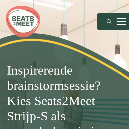
Search
for:
Inspirerende
brainstormsessie?
Kies Seats2Meet
Strijp-S als