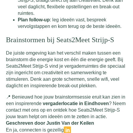
Strijp-S, draagt direct bij aan creativiteit. Denk aan
veel daglicht, flexibele opstellingen en break-out
ruimtes.
Plan follow-up
: leg ideeën vast, bespreek
vervolgstappen en kom terug op de beste ideeën.
Brainstormen bij Seats2Meet Strijp-S
De juiste omgeving kan het verschil maken tussen een
brainstorm die energie kost en één die energie geeft. Bij
Seats2Meet Strijp-S vind je vergaderruimtes die speciaal
zijn ingericht om creativiteit en samenwerking te
stimuleren. Denk aan grote schermen, snelle wifi, veel
daglicht en inspirerende break-out plekken.
📍 Benieuwd hoe jouw brainstormsessie eruit kan zien in
een inspirerende
vergaderlocatie in Eindhoven
? Neem
contact met ons op en ontdek hoe Seats2Meet Strijp-S
jouw team helpt om ideeën om te zetten in actie.
Geschreven door Justin Van der Keilen
En ja, connecten is gezellig