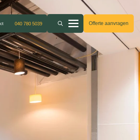
Offerte aanvragen
ct
040 780 5039
Search
for: