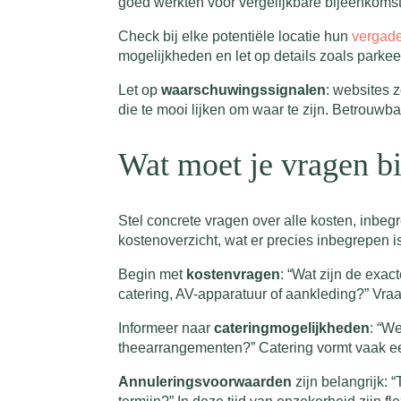
goed werkten voor vergelijkbare bijeenkomst
Check bij elke potentiële locatie hun
vergad
mogelijkheden en let op details zoals parke
Let op
waarschuwingssignalen
: websites z
die te mooi lijken om waar te zijn. Betrouwb
Wat moet je vragen bi
Stel concrete vragen over alle kosten, inbeg
kostenoverzicht, wat er precies inbegrepen is 
Begin met
kostenvragen
: “Wat zijn de exac
catering, AV-apparatuur of aankleding?” Vra
Informeer naar
cateringmogelijkheden
: “W
theearrangementen?” Catering vormt vaak een 
Annuleringsvoorwaarden
zijn belangrijk: 