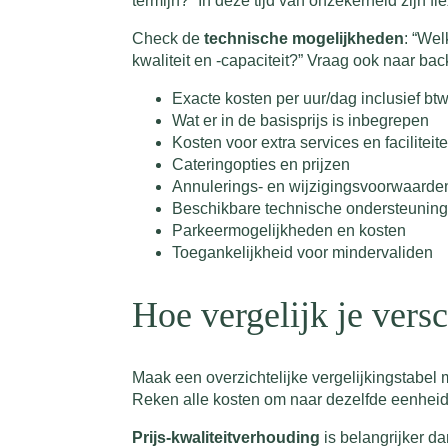
termijn?” In deze tijd van onzekerheid zijn 
Check de
technische mogelijkheden
: “Wel
kwaliteit en -capaciteit?” Vraag ook naar bac
Exacte kosten per uur/dag inclusief bt
Wat er in de basisprijs is inbegrepen
Kosten voor extra services en faciliteit
Cateringopties en prijzen
Annulerings- en wijzigingsvoorwaarde
Beschikbare technische ondersteuning
Parkeermogelijkheden en kosten
Toegankelijkheid voor mindervaliden
Hoe vergelijk je versc
Maak een overzichtelijke vergelijkingstabel me
Reken alle kosten om naar dezelfde eenheid (
Prijs-kwaliteitverhouding
is belangrijker da