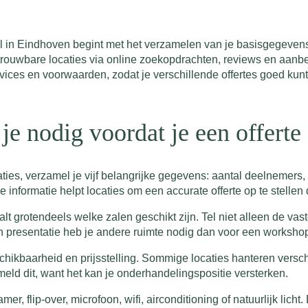
l in Eindhoven begint met het verzamelen van je basisgegevens
etrouwbare locaties via online zoekopdrachten, reviews en aanbe
vices en voorwaarden, zodat je verschillende offertes goed kun
je nodig voordat je een offerte
es, verzamel je vijf belangrijke gegevens: aantal deelnemers, da
nformatie helpt locaties om een accurate offerte op te stellen d
alt grotendeels welke zalen geschikt zijn. Tel niet alleen de v
 presentatie heb je andere ruimte nodig dan voor een worksho
schikbaarheid en prijsstelling. Sommige locaties hanteren versc
rmeld dit, want het kan je onderhandelingspositie versterken.
amer, flip-over, microfoon, wifi, airconditioning of natuurlijk lic