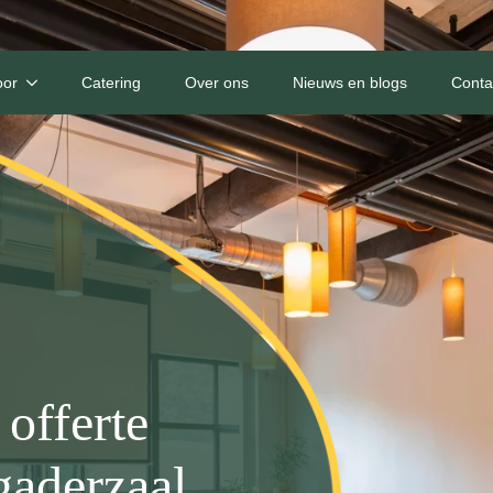
oor
Catering
Over ons
Nieuws en blogs
Conta
offerte
gaderzaal