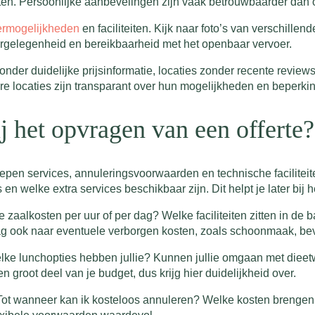
en. Persoonlijke aanbevelingen zijn vaak betrouwbaarder dan 
ermogelijkheden
en faciliteiten. Kijk naar foto’s van verschille
ergelegenheid en bereikbaarheid met het openbaar vervoer.
onder duidelijke prijsinformatie, locaties zonder recente reviews
are locaties zijn transparant over hun mogelijkheden en beperki
j het opvragen van een offerte?
repen services, annuleringsvoorwaarden en technische faciliteit
en welke extra services beschikbaar zijn. Dit helpt je later bij h
te zaalkosten per uur of per dag? Welke faciliteiten zitten in de 
ag ook naar eventuele verborgen kosten, zoals schoonmaak, beve
elke lunchopties hebben jullie? Kunnen jullie omgaan met dieet
groot deel van je budget, dus krijg hier duidelijkheid over.
“Tot wanneer kan ik kosteloos annuleren? Welke kosten brengen j