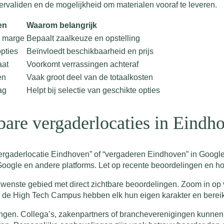
ervaliden en de mogelijkheid om materialen vooraf te leveren.
en
Waarom belangrijk
e marge
Bepaalt zaalkeuze en opstelling
opties
Beïnvloedt beschikbaarheid en prijs
aat
Voorkomt verrassingen achteraf
en
Vaak groot deel van de totaalkosten
ag
Helpt bij selectie van geschikte opties
bare vergaderlocaties in Eindh
“vergaderlocatie Eindhoven” of “vergaderen Eindhoven” in Google
Google en andere platforms. Let op recente beoordelingen en ho
gewenste gebied met direct zichtbare beoordelingen. Zoom in o
m en de High Tech Campus hebben elk hun eigen karakter en berei
ngen. Collega’s, zakenpartners of brancheverenigingen kunnen 