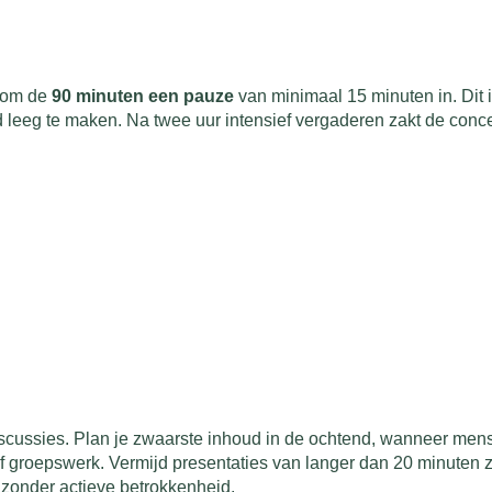
n om de
90 minuten een pauze
van minimaal 15 minuten in. Dit i
eeg te maken. Na twee uur intensief vergaderen zakt de concen
n
n
n
n
n
n
n
n
scussies. Plan je zwaarste inhoud in de ochtend, wanneer mense
f groepswerk. Vermijd presentaties van langer dan 20 minute
zonder actieve betrokkenheid.