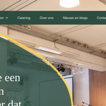
oor
Catering
Over ons
Nieuws en blogs
Conta
e een
n
r dat