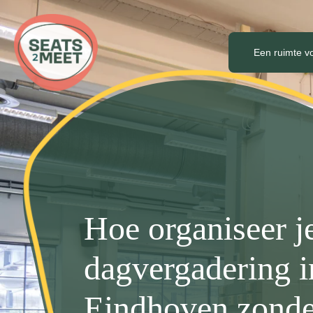
Een ruimte v
Hoe organiseer j
dagvergadering i
Eindhoven zonde