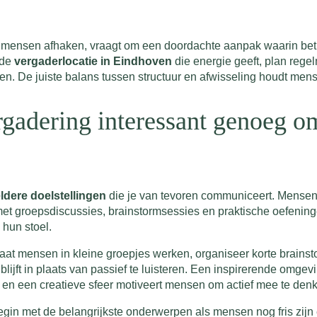
mensen afhaken, vraagt om een doordachte aanpak waarin betro
nde
vergaderlocatie in Eindhoven
die energie geeft, plan regel
en. De juiste balans tussen structuur en afwisseling houdt me
gadering interessant genoeg om
ldere doelstellingen
die je van tevoren communiceert. Mensen 
et groepsdiscussies, brainstormsessies en praktische oefening
hun stoel.
 Laat mensen in kleine groepjes werken, organiseer korte brains
 blijft in plaats van passief te luisteren. Een inspirerende omge
en en een creatieve sfeer motiveert mensen om actief mee te den
gin met de belangrijkste onderwerpen als mensen nog fris zijn 