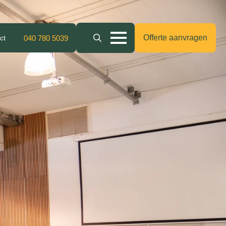
Offerte aanvragen
ct
040 780 5039
Search
for: