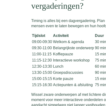
vergaderingen?
Timing is alles bij een dagvergadering. Pla
mensen even te laten bewegen en hun hoofd l
Tijdslot
Activiteit
Duur
09:00-09:30
Welkom & agenda
30 mi
09:30-11:00
Belangrijkste onderwerp
90 mi
11:00-11:15
Koffiepauze
15 mi
11:15-12:30
Interactieve workshop
75 mi
12:30-13:30
Lunch
60 mi
13:30-15:00
Groepsdiscussies
90 mi
15:00-15:15
Korte pauze
15 mi
15:15-16:30
Actiepunten & afsluiting
75 mi
Wissel zware onderwerpen af met lichtere di
moment voor meer interactieve onderdelen o
aandacht simpelweg niet langer vasthouden 