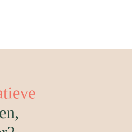
atieve
en,