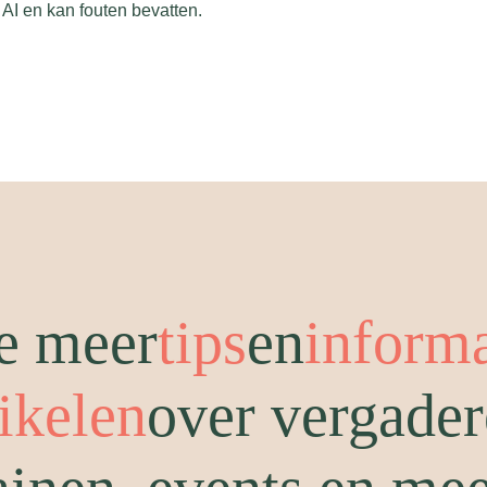
AI en kan fouten bevatten.
e meer
tips
en
inform
tikelen
over vergader