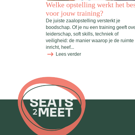
Welke opstelling werkt het be
voor jouw training?
De juiste zaalopstelling versterkt je
boodschap. Of je nu een training geeft ov
leiderschap, soft skills, techniek of
veiligheid: de manier waarop je de ruimte
inricht, heef...
Lees verder