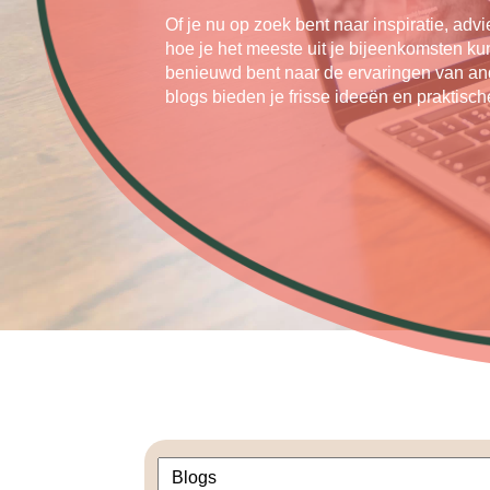
Of je nu op zoek bent naar inspiratie, advi
hoe je het meeste uit je bijeenkomsten kun
benieuwd bent naar de ervaringen van an
blogs bieden je frisse ideeën en praktische
1