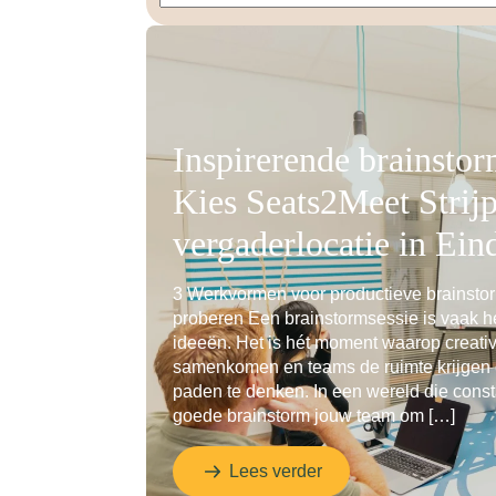
Inspirerende brainstor
Kies Seats2Meet Strijp
vergaderlocatie in Ei
3 Werkvormen voor productieve brainstor
proberen Een brainstormsessie is vaak he
ideeën. Het is hét moment waarop creati
samenkomen en teams de ruimte krijgen
paden te denken. In een wereld die const
goede brainstorm jouw team om […]
Lees verder