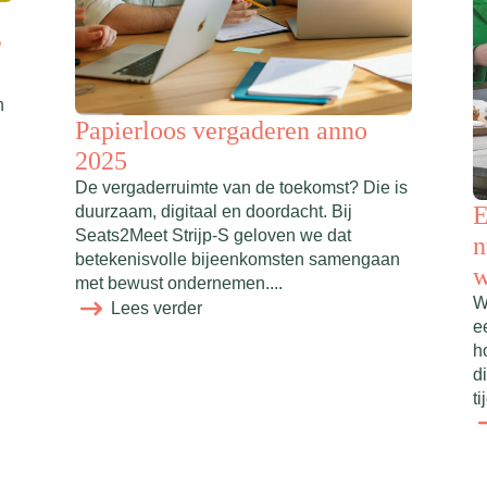
?
n
Papierloos vergaderen anno
2025
De vergaderruimte van de toekomst? Die is
E
duurzaam, digitaal en doordacht. Bij
Seats2Meet Strijp-S geloven we dat
n
betekenisvolle bijeenkomsten samengaan
w
met bewust ondernemen....
W
Lees verder
ee
h
d
ti