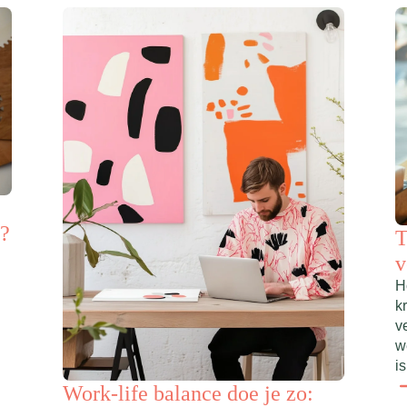
t?
T
v
H
k
v
w
is
Work-life balance doe je zo: