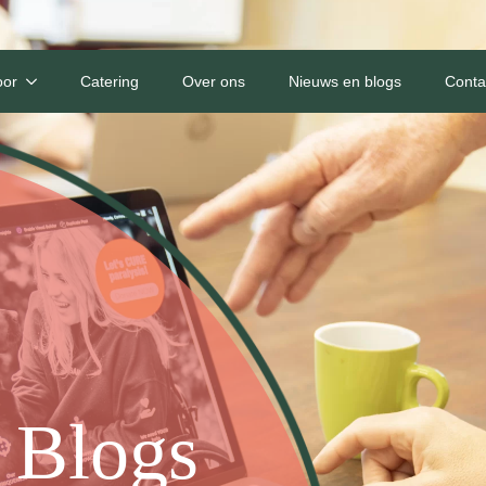
oor
Catering
Over ons
Nieuws en blogs
Conta
 Blogs