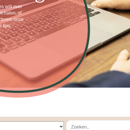
es wilt over
t halen, of
deren; onze
 tips.