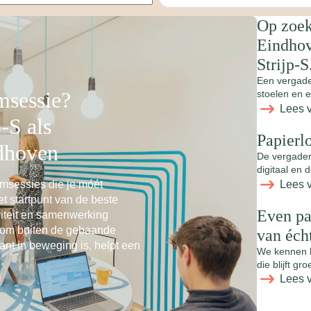
Op zoek
Eindhov
Strijp-S
Een vergader
msessie?
stoelen en e
Lees 
-S als
Papierl
ndhoven
De vergader
digitaal en 
Lees 
msessies die je móét
t startpunt van de beste
Even pa
viteit en samenwerking
 om buiten de gebaande
van éch
ant in beweging is, helpt een
We kennen he
die blijft gr
Lees 