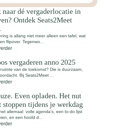
 naar dé vergaderlocatie in
en? Ontdek Seats2Meet
.
ing is allang niet meer alleen een tafel, wat
en flipover. Tegenwo...
verder
oos vergaderen anno 2025
ruimte van de toekomst? Die is duurzaam,
doordacht. Bij Seats2Meet ...
verder
uze. Even opladen. Het nut
t stoppen tijdens je werkdag
t allemaal: volle agenda’s, een to-do lijst
oeien, en een hoofd d...
verder