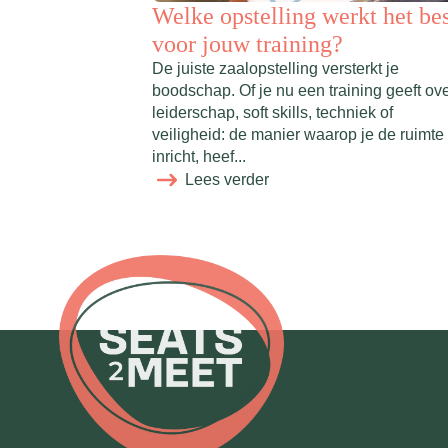
Welke opstelling werkt het be
voor jouw training?
De juiste zaalopstelling versterkt je
boodschap. Of je nu een training geeft ov
leiderschap, soft skills, techniek of
veiligheid: de manier waarop je de ruimte
inricht, heef...
Lees verder