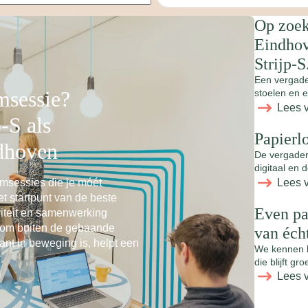
Op zoek
Eindhov
Strijp-S
Een vergader
msessie?
stoelen en e
Lees 
-S als
Papierl
ndhoven
De vergader
digitaal en 
Lees 
msessies die je móét
t startpunt van de beste
Even pa
viteit en samenwerking
 om buiten de gebaande
van éch
ant in beweging is, helpt een
We kennen he
die blijft gr
Lees 