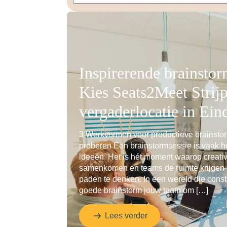
Inspirerende brainstor
Kies Seats2Meet Strijp
vergaderlocatie in Ei
3 Werkvormen voor productieve brainstor
proberen Een brainstormsessie is vaak he
ideeën. Het is hét moment waarop creati
samenkomen en teams de ruimte krijgen
paden te denken. In een wereld die const
goede brainstorm jouw team om […]
Lees verder