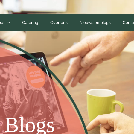
oor
Catering
Over ons
Nieuws en blogs
Conta
 Blogs