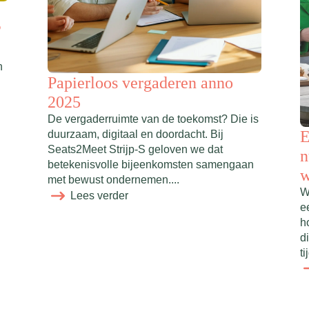
?
n
Papierloos vergaderen anno
2025
De vergaderruimte van de toekomst? Die is
E
duurzaam, digitaal en doordacht. Bij
Seats2Meet Strijp-S geloven we dat
n
betekenisvolle bijeenkomsten samengaan
w
met bewust ondernemen....
W
Lees verder
ee
h
d
ti