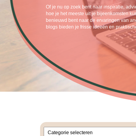
Of je nu op zoek bent naar inspiratie, advi
hoe je het meeste uit je bijeenkomsten kun
benieuwd bent naar de ervaringen van an
blogs bieden je frisse ideeën en praktische
1