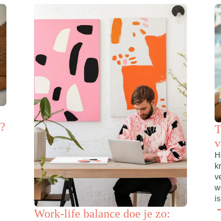
t?
T
v
H
k
v
w
is
Work-life balance doe je zo: