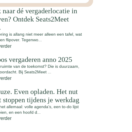
 naar dé vergaderlocatie in
en? Ontdek Seats2Meet
.
ing is allang niet meer alleen een tafel, wat
en flipover. Tegenwo...
verder
oos vergaderen anno 2025
ruimte van de toekomst? Die is duurzaam,
doordacht. Bij Seats2Meet ...
verder
uze. Even opladen. Het nut
t stoppen tijdens je werkdag
t allemaal: volle agenda’s, een to-do lijst
oeien, en een hoofd d...
verder