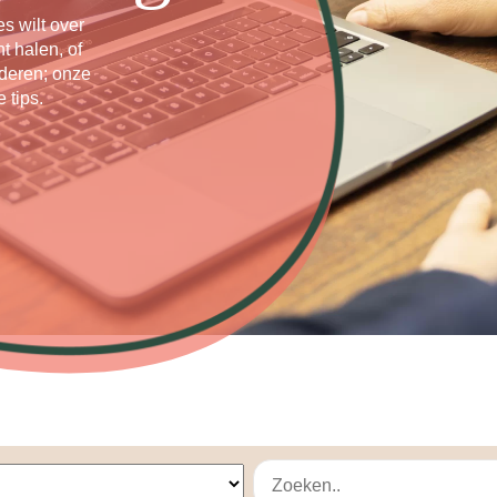
es wilt over
t halen, of
deren; onze
 tips.