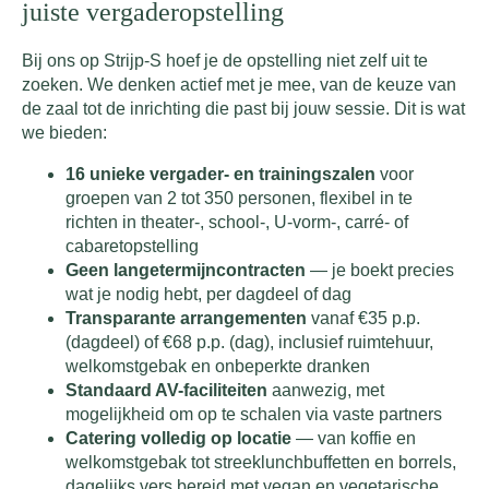
juiste vergaderopstelling
Bij ons op Strijp-S hoef je de opstelling niet zelf uit te
zoeken. We denken actief met je mee, van de keuze van
de zaal tot de inrichting die past bij jouw sessie. Dit is wat
we bieden:
16 unieke vergader- en trainingszalen
voor
groepen van 2 tot 350 personen, flexibel in te
richten in theater-, school-, U-vorm-, carré- of
cabaretopstelling
Geen langetermijncontracten
— je boekt precies
wat je nodig hebt, per dagdeel of dag
Transparante arrangementen
vanaf €35 p.p.
(dagdeel) of €68 p.p. (dag), inclusief ruimtehuur,
welkomstgebak en onbeperkte dranken
Standaard AV-faciliteiten
aanwezig, met
mogelijkheid om op te schalen via vaste partners
Catering volledig op locatie
— van koffie en
welkomstgebak tot streeklunchbuffetten en borrels,
dagelijks vers bereid met vegan en vegetarische