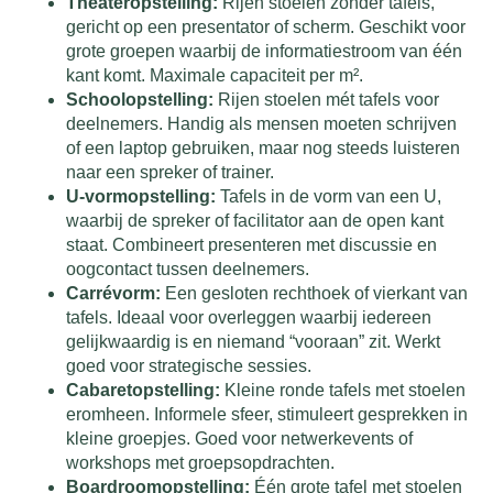
Theateropstelling:
Rijen stoelen zonder tafels,
gericht op een presentator of scherm. Geschikt voor
grote groepen waarbij de informatiestroom van één
kant komt. Maximale capaciteit per m².
Schoolopstelling:
Rijen stoelen mét tafels voor
deelnemers. Handig als mensen moeten schrijven
of een laptop gebruiken, maar nog steeds luisteren
naar een spreker of trainer.
U-vormopstelling:
Tafels in de vorm van een U,
waarbij de spreker of facilitator aan de open kant
staat. Combineert presenteren met discussie en
oogcontact tussen deelnemers.
Carrévorm:
Een gesloten rechthoek of vierkant van
tafels. Ideaal voor overleggen waarbij iedereen
gelijkwaardig is en niemand “vooraan” zit. Werkt
goed voor strategische sessies.
Cabaretopstelling:
Kleine ronde tafels met stoelen
eromheen. Informele sfeer, stimuleert gesprekken in
kleine groepjes. Goed voor netwerkevents of
workshops met groepsopdrachten.
Boardroomopstelling:
Één grote tafel met stoelen