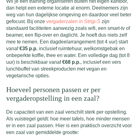
Wil je een training organiseren buiten het eigen kantoor,
dan helpt een externe locatie al enorm. Deelnemers zijn
weg van hun dagelijkse omgeving en daardoor veel beter
gefocust. Bij onze
vergaderzalen in Strijp-S
zijn
standaard faciliteiten aanwezig zoals wifi, een smart-tv of
beamer, een flip-over en daglicht. Je hoeft dus niets zelf
mee te nemen. Een dagdeelarrangement (tot 4 uur) start
vanaf
€35 p.p.
inclusief ruimtehuur, welkomstgebak en
onbeperkte koffie, thee en water. Een volledige dag (tot 8
uur) is beschikbaar vanaf
€68 p.p.
, inclusief een vers
lunchbuffet van streekproducten met vegan en
vegetarische opties.
Hoeveel personen passen er per
vergaderopstelling in een zaal?
De capaciteit van een zaal verschilt sterk per opstelling.
Als vuistregel geldt: hoe meer tafels, hoe minder mensen
er in een zaal passen. Hier is een praktisch overzicht voor
een zaal van gemiddelde grootte: