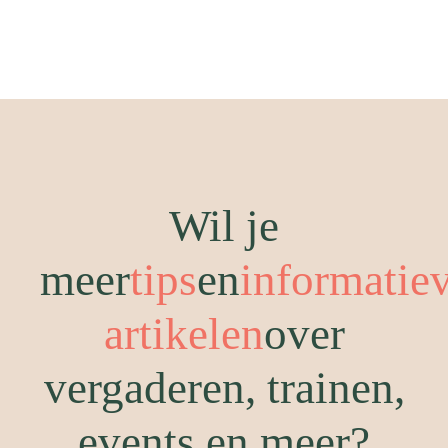
Wil je
meer
tips
en
informatie
artikelen
over
vergaderen, trainen,
events en meer?