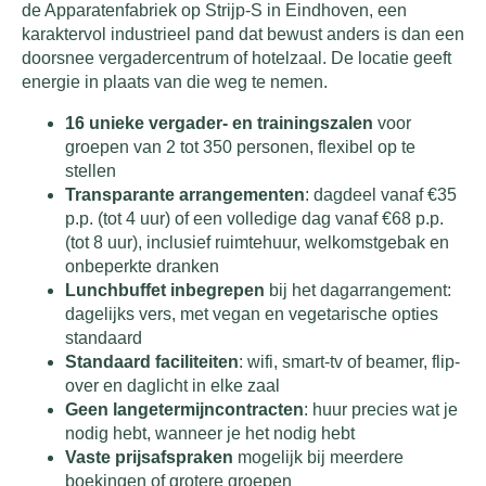
de Apparatenfabriek op Strijp-S in Eindhoven, een
karaktervol industrieel pand dat bewust anders is dan een
doorsnee vergadercentrum of hotelzaal. De locatie geeft
energie in plaats van die weg te nemen.
16 unieke vergader- en trainingszalen
voor
groepen van 2 tot 350 personen, flexibel op te
stellen
Transparante arrangementen
: dagdeel vanaf €35
p.p. (tot 4 uur) of een volledige dag vanaf €68 p.p.
(tot 8 uur), inclusief ruimtehuur, welkomstgebak en
onbeperkte dranken
Lunchbuffet inbegrepen
bij het dagarrangement:
dagelijks vers, met vegan en vegetarische opties
standaard
Standaard faciliteiten
: wifi, smart-tv of beamer, flip-
over en daglicht in elke zaal
Geen langetermijncontracten
: huur precies wat je
nodig hebt, wanneer je het nodig hebt
Vaste prijsafspraken
mogelijk bij meerdere
boekingen of grotere groepen