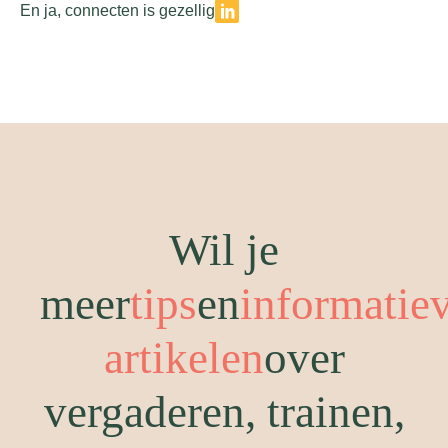
En ja, connecten is gezellig
Wil je
meer
tips
en
informatie
artikelen
over
vergaderen, trainen,