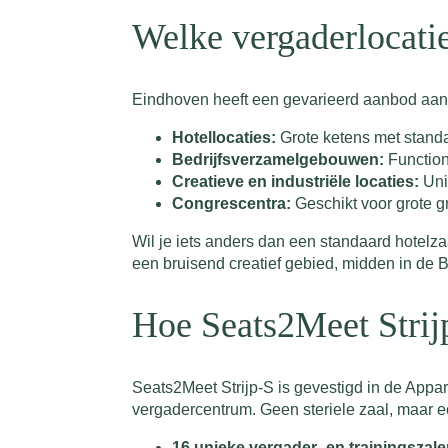
Welke vergaderlocatie
Eindhoven heeft een gevarieerd aanbod aan ve
Hotellocaties:
Grote ketens met standaa
Bedrijfsverzamelgebouwen:
Function
Creatieve en industriële locaties:
Unie
Congrescentra:
Geschikt voor grote g
Wil je iets anders dan een standaard hotelzaal
een bruisend creatief gebied, midden in de 
Hoe Seats2Meet Strijp
Seats2Meet Strijp-S is gevestigd in de Appa
vergadercentrum. Geen steriele zaal, maar e
16 unieke vergader- en trainingszal