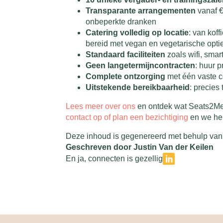
Transparante arrangementen
vanaf €
onbeperkte dranken
Catering volledig op locatie
: van kof
bereid met vegan en vegetarische opti
Standaard faciliteiten
zoals wifi, smar
Geen langetermijncontracten
: huur p
Complete ontzorging
met één vaste co
Uitstekende bereikbaarheid
: precies
Lees meer over ons
en ontdek wat Seats2Meet
contact op of plan een bezichtiging
en we hel
Deze inhoud is gegenereerd met behulp van 
Geschreven door Justin Van der Keilen
En ja, connecten is gezellig