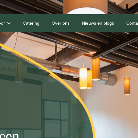
oor
Catering
Over ons
Nieuws en blogs
Conta
 een