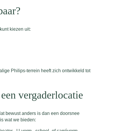
baar?
unt kiezen uit:
lige Philips-terrein heeft zich ontwikkeld tot
 een vergaderlocatie
 dat bewust anders is dan een doorsnee
is wat we bieden:
theater-, U-vorm-, school- of carrévorm