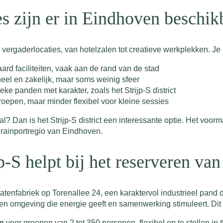
s zijn er in Eindhoven beschik
rgaderlocaties, van hotelzalen tot creatieve werkplekken. Je k
rd faciliteiten, vaak aan de rand van de stad
eel en zakelijk, maar soms weinig sfeer
ke panden met karakter, zoals het Strijp-S district
roepen, maar minder flexibel voor kleine sessies
? Dan is het Strijp-S district een interessante optie. Het voorma
Brainportregio van Eindhoven.
-S helpt bij het reserveren van
ratenfabriek op Torenallee 24, een karaktervol industrieel pand
en omgeving die energie geeft en samenwerking stimuleert. Dit 
en
voor groepen van 2 tot 350 personen, flexibel op te stellen in 