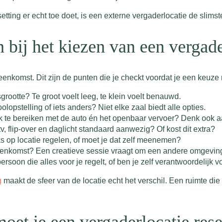
setting er echt toe doet, is een externe vergaderlocatie de slims
n bij het kiezen van een vergad
ijeenkomst. Dit zijn de punten die je checkt voordat je een keuze
grootte? Te groot voelt leeg, te klein voelt benauwd.
olopstelling of iets anders? Niet elke zaal biedt alle opties.
jk te bereiken met de auto én het openbaar vervoer? Denk ook 
tv, flip-over en daglicht standaard aanwezig? Of kost dit extra?
ks op locatie regelen, of moet je dat zelf meenemen?
bijeenkomst? Een creatieve sessie vraagt om een andere omgevin
rsoon die alles voor je regelt, of ben je zelf verantwoordelijk
g
maakt de sfeer van de locatie echt het verschil. Een ruimte die