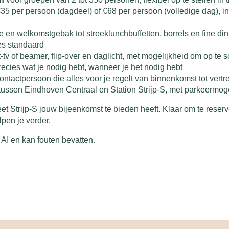
35 per persoon (dagdeel) of €68 per persoon (volledige dag), i
fie en welkomstgebak tot streeklunchbuffetten, borrels en fine di
es standaard
t-tv of beamer, flip-over en daglicht, met mogelijkheid om op te 
recies wat je nodig hebt, wanneer je het nodig hebt
ntactpersoon die alles voor je regelt van binnenkomst tot vertr
 tussen Eindhoven Centraal en Station Strijp-S, met parkeermog
 Strijp-S jouw bijeenkomst te bieden heeft. Klaar om te reserv
pen je verder.
AI en kan fouten bevatten.