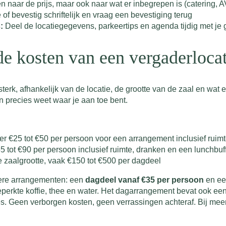
en naar de prijs, maar ook naar wat er inbegrepen is (catering, AV
 of bevestig schriftelijk en vraag een bevestiging terug
:
Deel de locatiegegevens, parkeertips en agenda tijdig met je 
e kosten van een vergaderloca
erk, afhankelijk van de locatie, de grootte van de zaal en wat e
an precies weet waar je aan toe bent.
 €25 tot €50 per persoon voor een arrangement inclusief ruimt
 tot €90 per persoon inclusief ruimte, dranken en een lunchbuf
e zaalgrootte, vaak €150 tot €500 per dagdeel
dere arrangementen: een
dagdeel vanaf €35 per persoon
en e
perkte koffie, thee en water. Het dagarrangement bevat ook een
es. Geen verborgen kosten, geen verrassingen achteraf. Bij mee