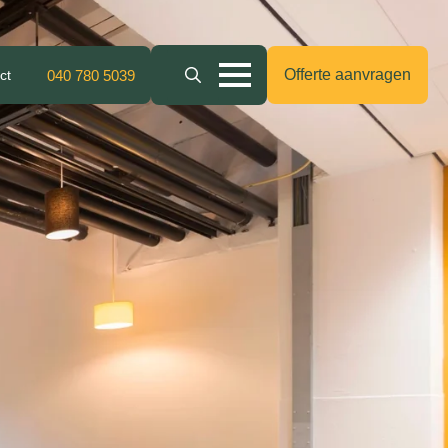
Offerte aanvragen
ct
040 780 5039
Search
for: